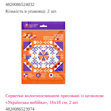
4820086524032
Кількість в упаковці: 2 шт.
Серветки вологопоглинаючі пресовані із целюлози
«Українська вибійка», 16х18 см, 2 шт
4820086523974