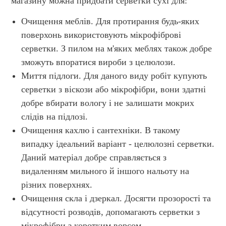
магазину можна придбати серветки сухі для:
Очищення меблів. Для протирання будь-яких
поверхонь використовують мікрофіброві
серветки. З пилом на м'яких меблях також добре
зможуть впоратися вироби з целюлози.
Миття підлоги. Для даного виду робіт купують
серветки з віскози або мікрофібри, вони здатні
добре вбирати вологу і не залишати мокрих
слідів на підлозі.
Очищення кахлю і сантехніки. В такому
випадку ідеальний варіант - целюлозні серветки.
Даний матеріал добре справляється з
видаленням мильного й іншого нальоту на
різних поверхнях.
Очищення скла і дзеркал. Досягти прозорості та
відсутності розводів, допомагають серветки з
мікрофібри з коротким ворсом.