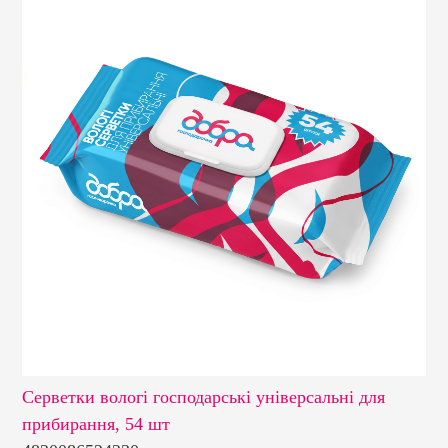
Серветки вологі господарські універсальні для
Се
прибирання, 54 шт
см