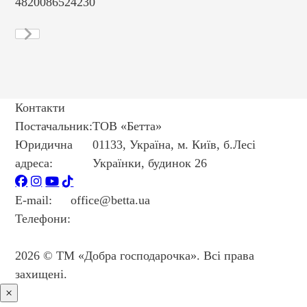
4820086524230
48
Контакти
Постачальник:
ТОВ «Бетта»
Юридична
01133, Україна, м. Київ, б.Лесі
адреса:
Українки, будинок 26
E-mail:
office@betta.ua
Телефони:
+38 044 594 6404
+38 044 594 6405
2026 © ТМ «Добра господарочка». Всі права
захищені.
×