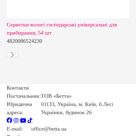
Серветки вологі господарські універсальні для
Се
прибирання, 54 шт
см
4820086524230
48
Контакти
Постачальник:
ТОВ «Бетта»
Юридична
01133, Україна, м. Київ, б.Лесі
адреса:
Українки, будинок 26
E-mail:
office@betta.ua