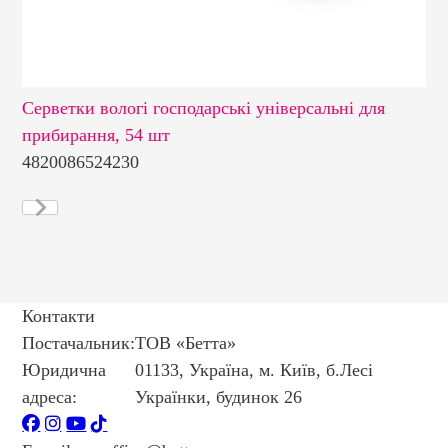
Серветки вологі господарські універсальні для
Се
прибирання, 54 шт
см
4820086524230
48
Контакти
Постачальник:
ТОВ «Бетта»
Юридична
01133, Україна, м. Київ, б.Лесі
адреса:
Українки, будинок 26