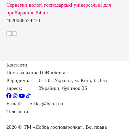
Серветки вологі господарські універсальні для
Се
прибирання, 54 шт
«У
4820086524230
48
Контакти
Постачальник:
ТОВ «Бетта»
Юридична
01133, Україна, м. Київ, б.Лесі
адреса:
Українки, будинок 26
E-mail:
office@betta.ua
Телефони:
+38 044 594 6404
+38 044 594 6405
2026 © ТМ «Добра господарочка». Всі права