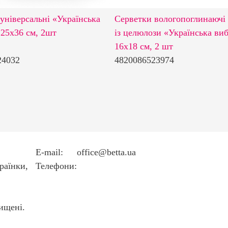
універсальні «Українська
Серветки вологопоглинаючі 
 25х36 см, 2шт
із целюлози «Українська виб
16х18 см, 2 шт
24032
4820086523974
E-mail:
office@betta.ua
країнки,
Телефони:
+38 044 594 6404
+38 044 594 6405
ищені.