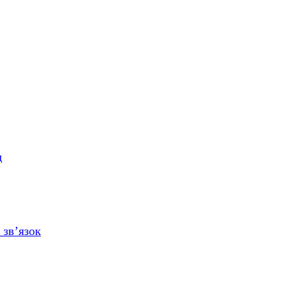
д
 зв’язок