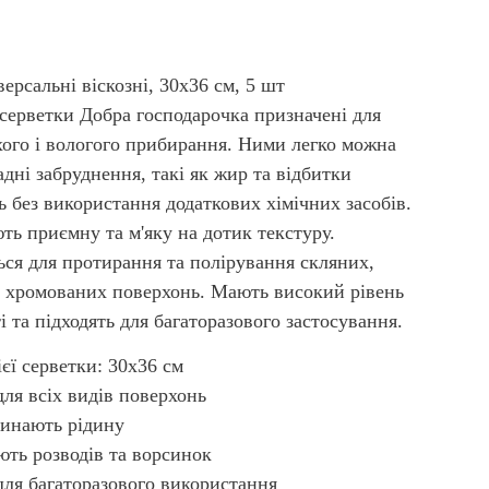
ерсальні віскозні, 30х36 см, 5 шт
 серветки Добра господарочка призначені для
ухого і вологого прибирання. Ними легко можна
дні забруднення, такі як жир та відбитки
ь без використання додаткових хімічних засобів.
ть приємну та м'яку на дотик текстуру.
ся для протирання та полірування скляних,
і хромованих поверхонь. Мають високий рівень
і та підходять для багаторазового застосування.
ієї серветки: 30х36 см
для всіх видів поверхонь
линають рідину
ть розводів та ворсинок
для багаторазового використання