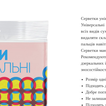
Серветки унів
Універсальні
всіх видів с
видаляти скла
пальців навіт
Серветки маю
Рекомендують
дзеркальних 
зносостійкост
Розмір одн
Підходять 
Добре пог
Не залишаю
Підходять 