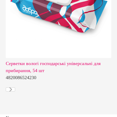
Серветки вологі господарські універсальні для
Се
прибирання, 54 шт
см
4820086524230
48