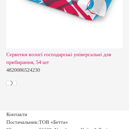
Серветки вологі господарські універсальні для
Се
прибирання, 54 шт
см
4820086524230
48
Контакти
Постачальник:
ТОВ «Бетта»