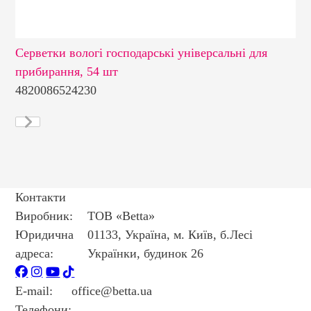
Серветки вологі господарські універсальні для
Се
прибирання, 54 шт
см
4820086524230
48
Контакти
Виробник:
ТОВ «Betta»
Юридична
01133, Україна, м. Київ, б.Лесі
адреса:
Українки, будинок 26
E-mail:
office@betta.ua
Телефони:
+38 044 594 6404