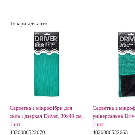
Товари для авто
Серветка з мікрофібри для
Серветка з мікро
скла і дзеркал Driver, 30х40 см,
універсальна Driv
1 шт
1 шт
4820086522670
4820086522663