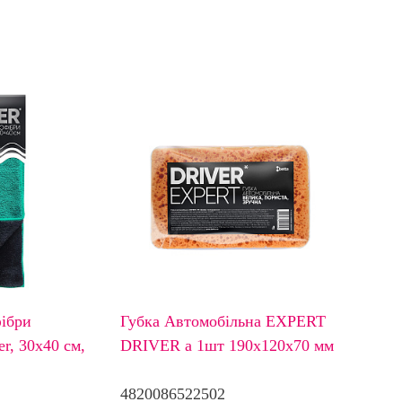
фібри
Губка Автомобільна EXPERT
er, 30х40 см,
DRIVER а 1шт 190х120х70 мм
4820086522502