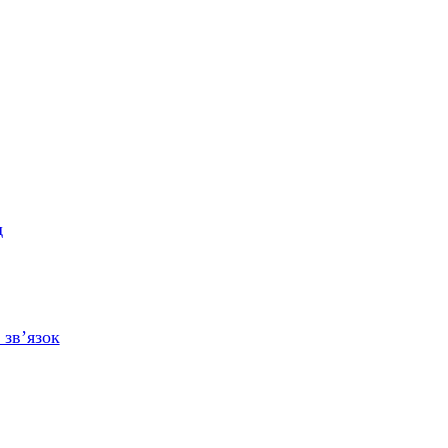
д
 зв’язок