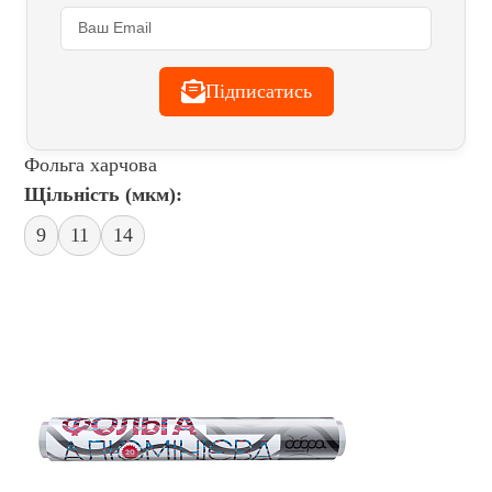
Підписатись
Фольга харчова
Щільність (мкм):
9
11
14