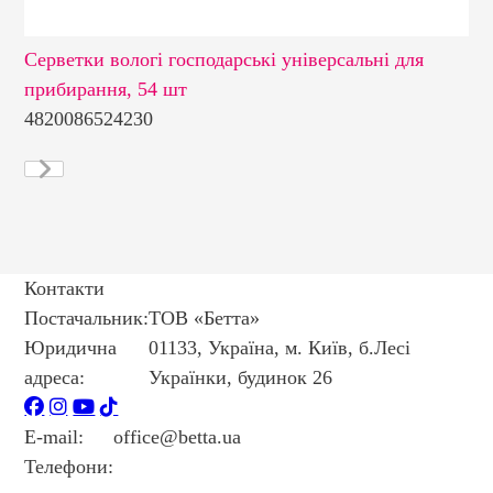
Серветки вологі господарські універсальні для
Се
прибирання, 54 шт
см
4820086524230
48
Контакти
Постачальник:
ТОВ «Бетта»
Юридична
01133, Україна, м. Київ, б.Лесі
адреса:
Українки, будинок 26
E-mail:
office@betta.ua
Телефони:
+38 044 594 6404