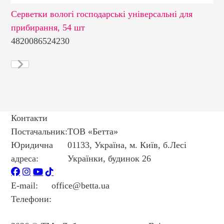
Серветки вологі господарські універсальні для
Се
прибирання, 54 шт
см
4820086524230
48
Контакти
Постачальник:
ТОВ «Бетта»
Юридична
01133, Україна, м. Київ, б.Лесі
адреса:
Українки, будинок 26
E-mail:
office@betta.ua
Телефони:
+38 044 594 6404
+38 044 594 6405