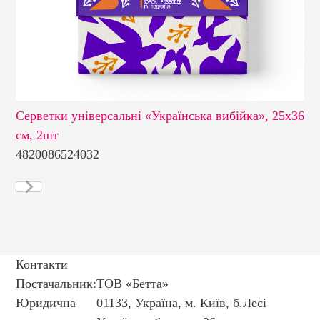
Серветки універсальні «Українська вибійка», 25х36
Се
см, 2шт
«У
4820086524032
48
Контакти
Постачальник:
ТОВ «Бетта»
Юридична
01133, Україна, м. Київ, б.Лесі