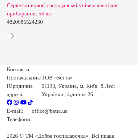
Серветки вологі господарські універсальні для
Се
прибирання, 54 шт
«У
4820086524230
48
Контакти
Постачальник:
ТОВ «Бетта»
Юридична
01133, Україна, м. Київ, б.Лесі
адреса:
Українки, будинок 26
E-mail:
office@betta.ua
Телефони:
+38 044 594 6404
+38 044 594 6405
2026 © ТМ «Добра господарочка». Всі права