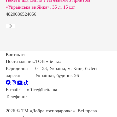
«Українська вибійка», 35 л, 15 шт
35
4820086524056
48
Контакти
Постачальник:
ТОВ «Бетта»
Юридична
01133, Україна, м. Київ, б.Лесі
адреса:
Українки, будинок 26
E-mail:
office@betta.ua
Телефони:
+38 044 594 6404
+38 044 594 6405
2026 © ТМ «Добра господарочка». Всі права