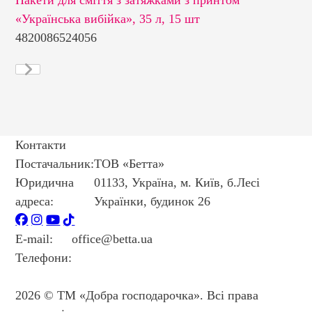
«Українська вибійка», 35 л, 15 шт
35
4820086524056
48
Контакти
Постачальник:
ТОВ «Бетта»
Юридична
01133, Україна, м. Київ, б.Лесі
адреса:
Українки, будинок 26
E-mail:
office@betta.ua
Телефони:
+38 044 594 6404
+38 044 594 6405
2026 © ТМ «Добра господарочка». Всі права