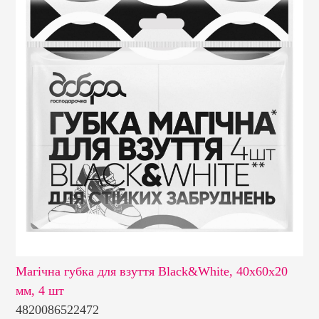
 шт
Магічна губка для взуття Black&White, 40х60х20
Ма
мм, 4 шт
4820086522472
48