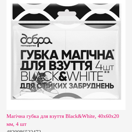
 шт
Магічна губка для взуття Black&White, 40х60х20
Ма
мм, 4 шт
4820086522472
48