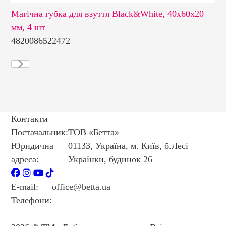
 шт
Магічна губка для взуття Black&White, 40х60х20
Ма
мм, 4 шт
4820086522472
48
Контакти
Постачальник:
ТОВ «Бетта»
Юридична
01133, Україна, м. Київ, б.Лесі
адреса:
Українки, будинок 26
E-mail:
office@betta.ua
Телефони:
+38 044 594 6404
+38 044 594 6405