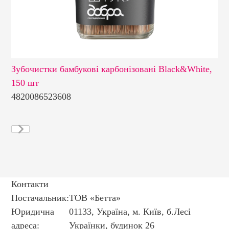
Зубочистки бамбукові карбонізовані Black&White,
Зу
150 шт
4820086523608
48
Контакти
Постачальник:
ТОВ «Бетта»
Юридична
01133, Україна, м. Київ, б.Лесі
адреса:
Українки, будинок 26