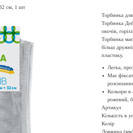
32 см, 1 шт
Торбинка для 
Торбинка Доб
овочів, горіх
Торбинка має
більш дружні
пластику.
Легка, про
Має фіксат
розсипанн
Кольори в 
рожевий, 
Артикул
Кількість в у
Колір
Довжина (мм