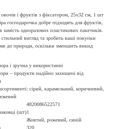
овочів і фруктів з фіксатором, 25х32 см, 1 шт
ра господарочка добре підходять для фруктів,
ів замість одноразових пластикових пакетиків.
 стильний вигляд та зробить ваші покупки
ми до природи, оскільки зменшить викид
зора і зручна у використанні
ори – продукти надійно захищені від
я
асортименті: сірий, карамельний, коричневий,
бежевий
4820086522571
паковці (шт)
1
Жовтий, рожевий, синій
)
320