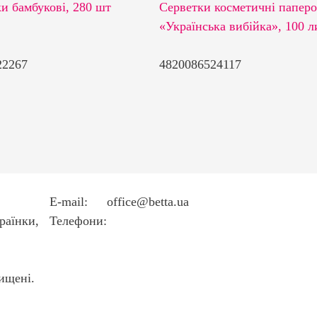
и бамбукові, 280 шт
Серветки косметичні паперо
«Українська вибійка», 100 л
22267
4820086524117
E-mail:
office@betta.ua
країнки,
Телефони:
+38 044 594 6404
+38 044 594 6405
ищені.