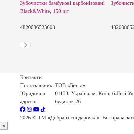
м, 1 шт
Зубочистки бамбукові карбонізовані
Зубочистк
Black&White, 150 шт
4820086523608
48200865
Контакти
Постачальник:
ТОВ «Бетта»
Юридична
01133, Україна, м. Київ, б.Лесі У
адреса:
будинок 26
2026 © ТМ «Добра господарочка». Всі права зах
×