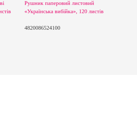
ві
Рушник паперовий листовий
Рушники
истів
«Українська вибійка», 120 листів
«Україн
відриві
4820086524100
4820086