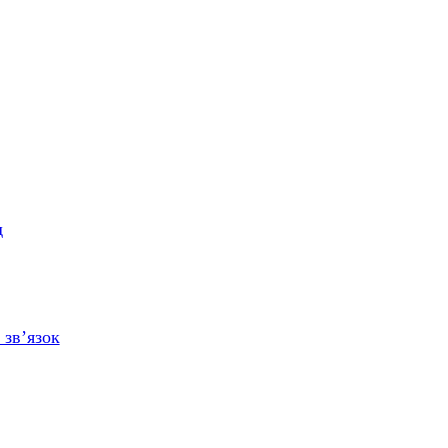
д
 зв’язок