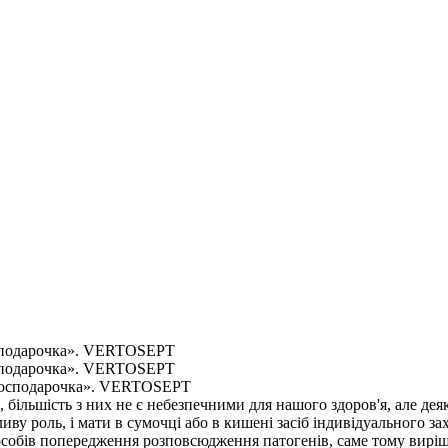
господарочка». VERTOSEPT
господарочка». VERTOSEPT
, більшість з них не є небезпечними для нашого здоров'я, але д
ливу роль, і мати в сумочці або в кишені засіб індивідуального з
х способів попередження розповсюдження патогенів, саме тому в