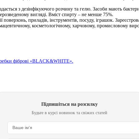
ладається з дезінфікуючого розчину та гелю. Засоби мають бактер
нерозведеному вигляді. Вміст спирту – не менше 75%.
ї поверхонь, приладів, інструментів, посуду, іграшок. Зареєстро
ацевтичному, косметологічному, харчовому, промисловому виробн
 шкребки фіброві «BLACK&WHITE».
Підпишіться на розсилку
Будьте в курсі новинок та свіжих статей