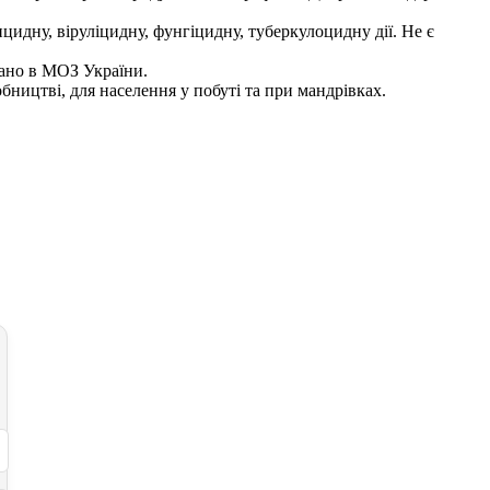
ицидну, віруліцидну, фунгіцидну, туберкулоцидну дії. Не є
вано в МОЗ України.
ицтві, для населення у побуті та при мандрівках.