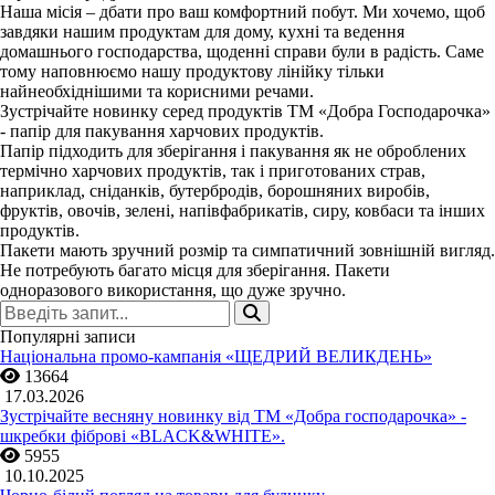
Наша місія – дбати про ваш комфортний побут. Ми хочемо, щоб
завдяки нашим продуктам для дому, кухні та ведення
домашнього господарства, щоденні справи були в радість. Саме
тому наповнюємо нашу продуктову лінійку тільки
найнеобхіднішими та корисними речами.
Зустрічайте новинку серед продуктів ТМ «Добра Господарочка»
- папір для пакування харчових продуктів.
Папір підходить для зберігання і пакування як не оброблених
термічно харчових продуктів, так і приготованих страв,
наприклад, сніданків, бутербродів, борошняних виробів,
фруктів, овочів, зелені, напівфабрикатів, сиру, ковбаси та інших
продуктів.
Пакети мають зручний розмір та симпатичний зовнішній вигляд.
Не потребують багато місця для зберігання. Пакети
одноразового використання, що дуже зручно.
Популярні записи
Національна промо-кампанія «ЩЕДРИЙ ВЕЛИКДЕНЬ»
13664
17.03.2026
Зустрічайте весняну новинку від ТМ «Добра господарочка» -
шкребки фіброві «BLACK&WHITE».
5955
10.10.2025