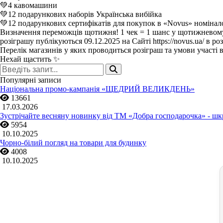
💚4 кавомашини
💚12 подарункових наборів Українська вибійка
💚12 подарункових сертифікатів для покупок в «Novus» номінал
Визначення переможців щотижня! 1 чек = 1 шанс у щотижневому 
розіграшу публікуються 09.12.2025 на Сайті https://novus.ua/ в р
Перелік магазинів у яких проводиться розіграш та умови участі
Нехай щастить ✨
Популярні записи
Національна промо-кампанія «ЩЕДРИЙ ВЕЛИКДЕНЬ»
13661
17.03.2026
Зустрічайте весняну новинку від ТМ «Добра господарочка» -
5954
10.10.2025
Чорно-білий погляд на товари для будинку
4008
10.10.2025