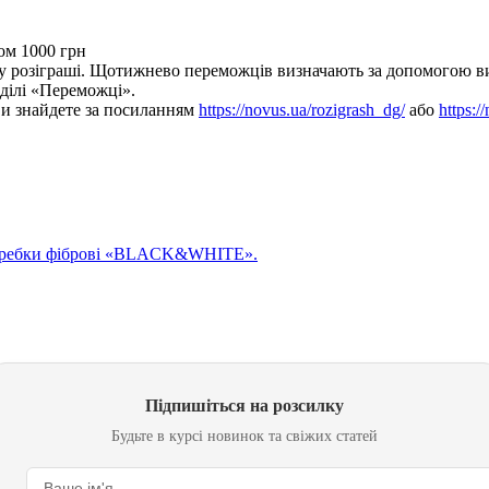
ом 1000 грн
розіграші. Щотижнево переможців визначають за допомогою випа
озділі «Переможці».
 ви знайдете за посиланням
https://novus.ua/rozigrash_dg/
або
https:/
 шкребки фіброві «BLACK&WHITE».
Підпишіться на розсилку
Будьте в курсі новинок та свіжих статей